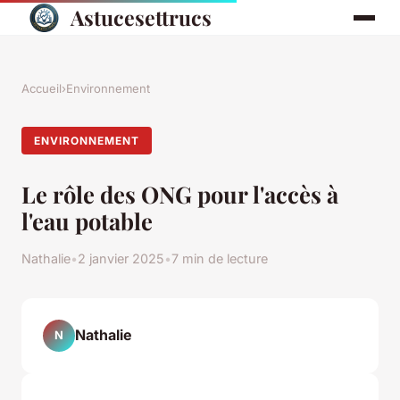
Astucesettrucs
Accueil
›
Environnement
ENVIRONNEMENT
Le rôle des ONG pour l'accès à
l'eau potable
Nathalie
•
2 janvier 2025
•
7 min de lecture
Nathalie
N