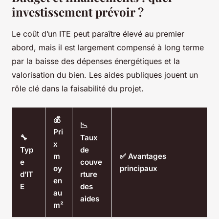
investissement prévoir ?
Le coût d’un ITE peut paraître élevé au premier
abord, mais il est largement compensé à long terme
par la baisse des dépenses énergétiques et la
valorisation du bien. Les aides publiques jouent un
rôle clé dans la faisabilité du projet.
💰
📉
Pri
🔧
Taux
x
Typ
de
m
✅ Avantages
e
couve
oy
principaux
d’IT
rture
en
E
des
au
aides
m²