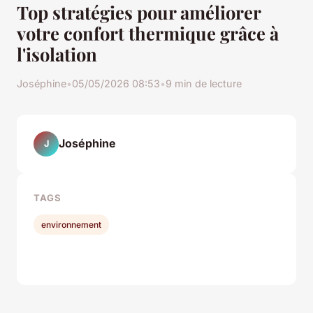
Top stratégies pour améliorer
votre confort thermique grâce à
l'isolation
Joséphine
•
05/05/2026 08:53
•
9 min de lecture
Joséphine
J
TAGS
environnement