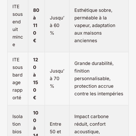
ITE
80
Esthétique sobre,
sous
à
Jusqu’
perméable à la
end
11
à 60
vapeur, adaptation
uit
0
%
aux maisons
minc
€
anciennes
e
ITE
12
Grande durabilité,
sous
0
Jusqu’
finition
bard
à
à 70
personnalisable,
age
15
%
protection accrue
rapp
0
contre les intempéries
orté
€
10
Isola
Impact carbone
0
tion
Entre
réduit, confort
à
bios
50 et
acoustique,
14