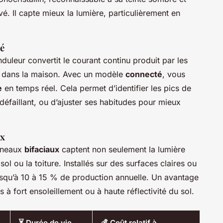
é. Il capte mieux la lumière, particulièrement en
té
onduleur convertit le courant continu produit par les
le dans la maison. Avec un modèle
connecté
, vous
e
en temps réel. Cela permet d’identifier les pics de
éfaillant, ou d’ajuster ses habitudes pour mieux
ux
anneaux
bifaciaux
captent non seulement la lumière
 sol ou la toiture. Installés sur des surfaces claires ou
jusqu’à 10 à 15 % de production annuelle. Un avantage
 à fort ensoleillement ou à haute réflectivité du sol.
⏳ Durée de vie
💰 Coût relatif à