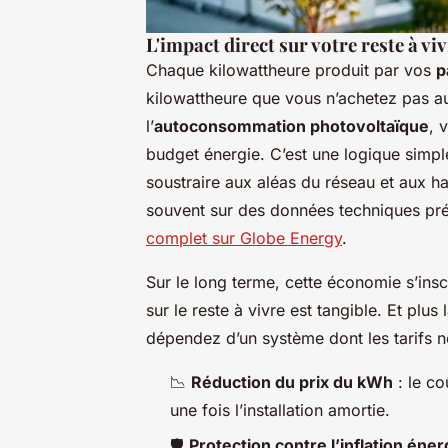
L'impact direct sur votre reste à vi
Chaque kilowattheure produit par vos
p
kilowattheure que vous n’achetez pas au 
l’
autoconsommation photovoltaïque
, 
budget énergie. C’est une logique simple
soustraire aux aléas du réseau et aux ha
souvent sur des données techniques pr
complet sur Globe Energy
.
Sur le long terme, cette économie s’insc
sur le reste à vivre est tangible. Et pl
dépendez d’un système dont les tarifs n
📉
Réduction du prix du kWh
: le co
une fois l’installation amortie.
🛡️
Protection contre l’inflation éne