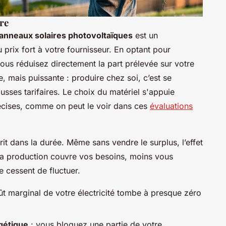
vre
anneaux solaires photovoltaïques
est un
prix fort à votre fournisseur. En optant pour
vous réduisez directement la part prélevée sur votre
, mais puissante : produire chez soi, c’est se
usses tarifaires. Le choix du matériel s'appuie
écises, comme on peut le voir dans ces
évaluations
rit dans la durée. Même sans vendre le surplus, l’effet
us la production couvre vos besoins, moins vous
e cessent de fluctuer.
ût marginal de votre électricité tombe à presque zéro
rgétique
: vous bloquez une partie de votre