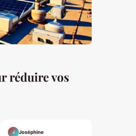
r réduire vos
Joséphine
J