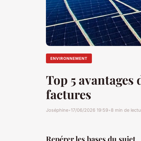
ENVIRONNEMENT
Top 5 avantages 
factures
Joséphine
•
17/06/2026 19:59
•
8 min de lectu
Repérer les bases du sujet